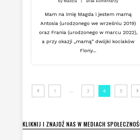
by
Madzia
Brak komentarzy
Mam na imię Magda i jestem mamą
Antosia (urodzonego we wrześniu 2019)
oraz Frania (urodzonego w marcu 2022),
a przy okazji „mamą” dwójki kociaków
Fiony...
Nawigacja
1
…
3
4
5
po
wpisach
KLIKNIJ I ZNAJDŹ NAS W MEDIACH SPOŁECZNO