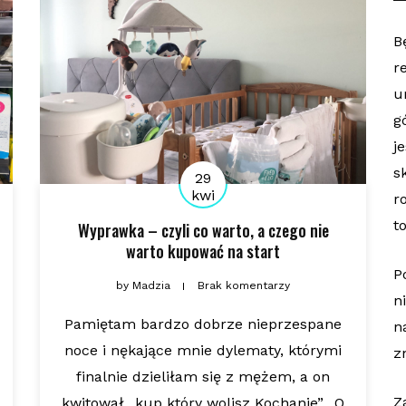
B
r
u
g
j
s
29
kwi
r
t
Wyprawka – czyli co warto, a czego nie
warto kupować na start
P
by
Madzia
Brak komentarzy
n
Pamiętam bardzo dobrze nieprzespane
n
noce i nękające mnie dylematy, którymi
z
finalnie dzieliłam się z mężem, a on
Z
kwitował „kup który wolisz Kochanie”. O