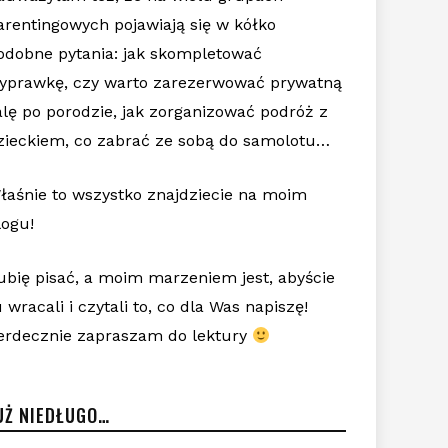
arentingowych pojawiają się w kółko
odobne pytania: jak skompletować
yprawkę, czy warto zarezerwować prywatną
alę po porodzie, jak zorganizować podróż z
zieckiem, co zabrać ze sobą do samolotu…
łaśnie to wszystko znajdziecie na moim
logu!
ubię pisać, a moim marzeniem jest, abyście
u wracali i czytali to, co dla Was napiszę!
erdecznie zapraszam do lektury
UŻ NIEDŁUGO…