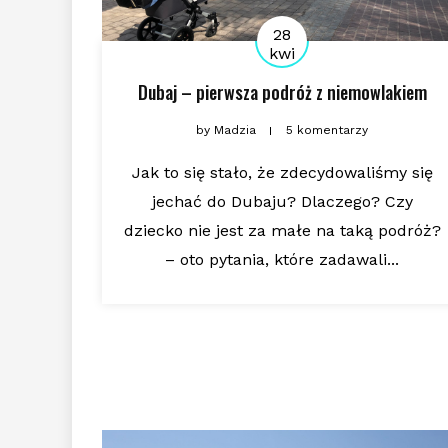
28
kwi
Dubaj – pierwsza podróż z niemowlakiem
by
Madzia
5 komentarzy
Jak to się stało, że zdecydowaliśmy się
jechać do Dubaju? Dlaczego? Czy
dziecko nie jest za małe na taką podróż?
– oto pytania, które zadawali...