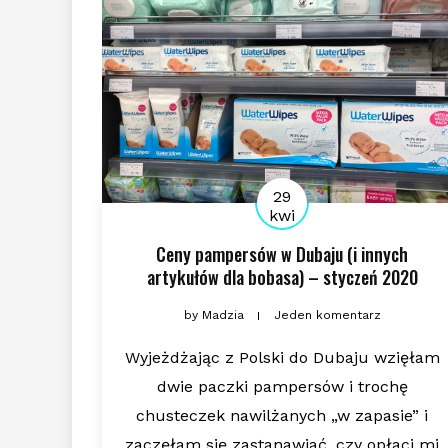
29
kwi
Ceny pampersów w Dubaju (i innych
artykułów dla bobasa) – styczeń 2020
by
Madzia
Jeden komentarz
Wyjeżdżając z Polski do Dubaju wzięłam
dwie paczki pampersów i trochę
chusteczek nawilżanych „w zapasie” i
zaczęłam się zastanawiać, czy opłaci mi