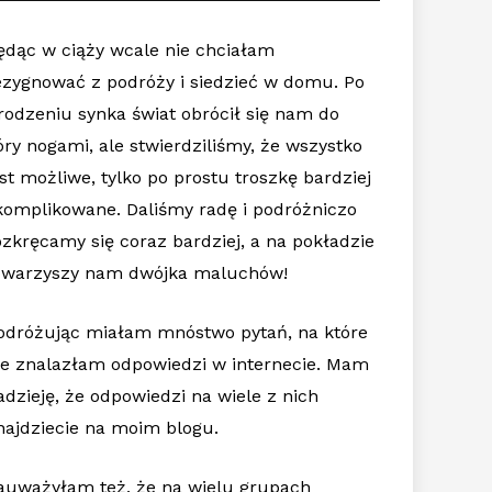
ędąc w ciąży wcale nie chciałam
ezygnować z podróży i siedzieć w domu. Po
rodzeniu synka świat obrócił się nam do
óry nogami, ale stwierdziliśmy, że wszystko
est możliwe, tylko po prostu troszkę bardziej
komplikowane. Daliśmy radę i podróżniczo
ozkręcamy się coraz bardziej, a na pokładzie
owarzyszy nam dwójka maluchów!
odróżując miałam mnóstwo pytań, na które
ie znalazłam odpowiedzi w internecie. Mam
adzieję, że odpowiedzi na wiele z nich
najdziecie na moim blogu.
auważyłam też, że na wielu grupach