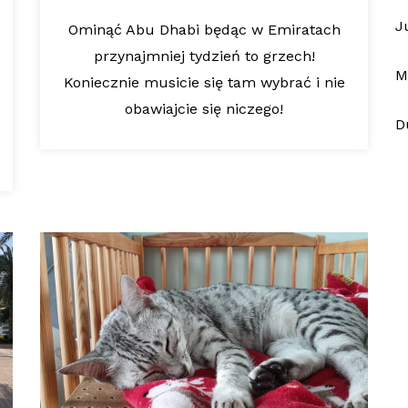
J
Ominąć Abu Dhabi będąc w Emiratach
przynajmniej tydzień to grzech!
M
Koniecznie musicie się tam wybrać i nie
obawiajcie się niczego!
D