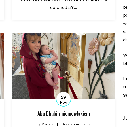
p
co chodzi?...
p
w
s
d
W
b
L
t
S
29
kwi
Abu Dhabi z niemowlakiem
J
by
Madzia
Brak komentarzy